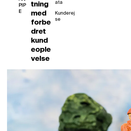
ata
tning
PIP
E
med
Kunderej
se
forbe
dret
kund
eople
velse