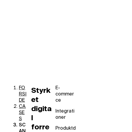
FO
E-
Styrk
RSI
commer
et
DE
ce
CA
digita
Integrati
SE
l
oner
S
SC
forre
Produktd
AN