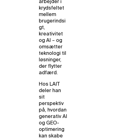
arbejder i
krydsfeltet
mellem
brugerindsi
gt,
kreativitet
og AI – og
omsætter
teknologi til
løsninger,
der flytter
adfærd.
Hos LAIT
deler han
sit
perspektiv
på, hvordan
generativ AI
og GEO-
optimering
kan skabe