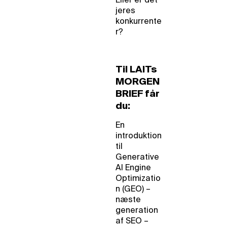
Eller er det
jeres
konkurrente
r?
Til LAITs
MORGEN
BRIEF får
du:
En
introduktion
til
Generative
AI Engine
Optimizatio
n (GEO) –
næste
generation
af SEO –