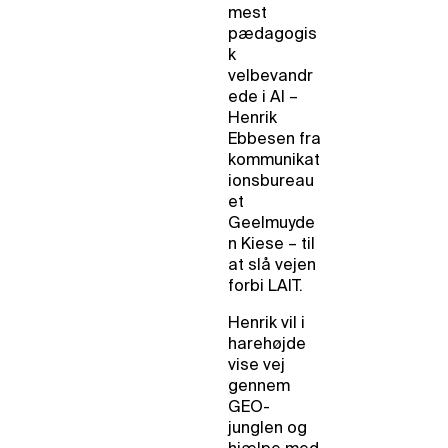
mest
pædagogis
k
velbevandr
ede i AI –
Henrik
Ebbesen fra
kommunikat
ionsbureau
et
Geelmuyde
n Kiese – til
at slå vejen
forbi LAIT.
Henrik vil i
harehøjde
vise vej
gennem
GEO-
junglen og