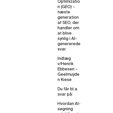
Optimizatio
n (GEO) –
næste
generation
af SEO, der
handler om
at blive
synlig i AI-
genererede
svar.
Indlæg
v/Henrik
Ebbesen –
Geelmuyde
n Kiese
Du får bl.a.
svar på:
Hvordan AI-
søgning