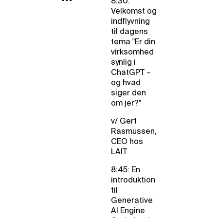
8:30:
Velkomst og
indflyvning
til dagens
tema "Er din
virksomhed
synlig i
ChatGPT –
og hvad
siger den
om jer?"
v/ Gert
Rasmussen,
CEO hos
LAIT
8:45: En
introduktion
til
Generative
AI Engine