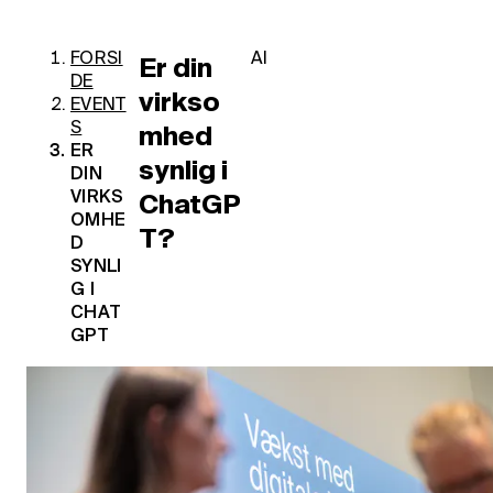
FORSI
AI
Er din
DE
virkso
EVENT
S
mhed
ER
synlig i
DIN
VIRKS
ChatGP
OMHE
T?
D
SYNLI
G I
CHAT
GPT