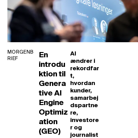
MORGENB
AI
En
RIEF
ændrer i
introdu
rekordfar
ktion til
t,
Genera
hvordan
kunder,
tive AI
samarbej
Engine
dspartne
Optimiz
re,
investore
ation
r og
(GEO)
journalist