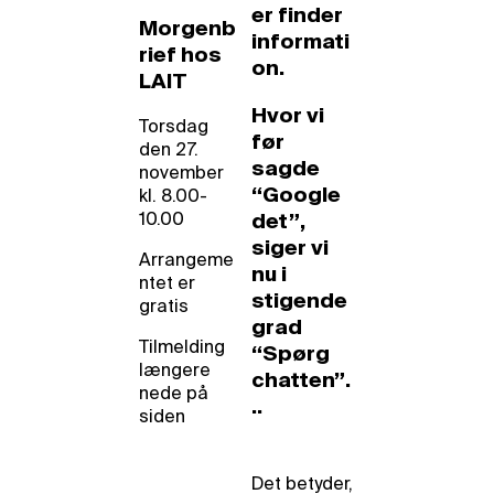
er finder
Morgenb
informati
rief hos
on.
LAIT
Hvor vi
Torsdag
før
den 27.
sagde
november
“Google
kl. 8.00-
10.00
det”,
siger vi
Arrangeme
nu i
ntet er
stigende
gratis
grad
Tilmelding
“Spørg
længere
chatten”.
nede på
..
siden
Det betyder,