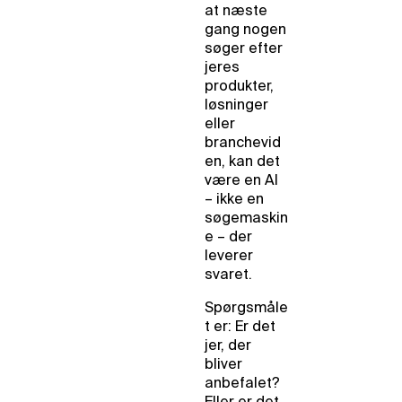
at næste
gang nogen
søger efter
jeres
produkter,
løsninger
eller
branchevid
en, kan det
være en AI
– ikke en
søgemaskin
e – der
leverer
svaret.
Spørgsmåle
t er: Er det
jer, der
bliver
anbefalet?