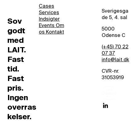
Cases
Sverigesga
Services
de 5, 4. sal
Indsigter
Sov
Events
Om
5000
godt
os
Kontakt
Odense C
med
(+45) 70 22
LAIT.
07 37
Fast
info@lait.dk
tid.
CVR-nr.
Fast
31053919
pris.
Ingen
w
overras
w
kelser.
w
.
l
i