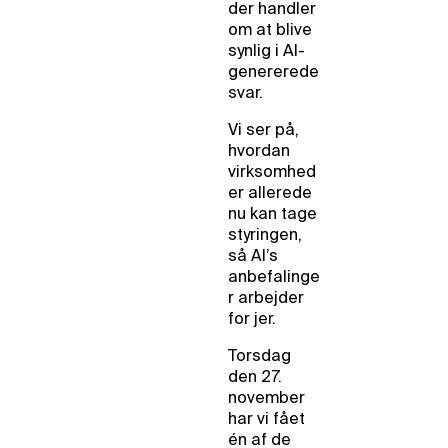
der handler
om at blive
synlig i AI-
genererede
svar.
Vi ser på,
hvordan
virksomhed
er allerede
nu kan tage
styringen,
så AI’s
anbefalinge
r arbejder
for jer.
Torsdag
den 27.
november
har vi fået
én af de